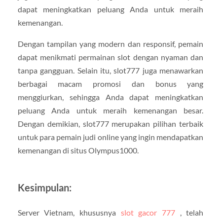
dapat meningkatkan peluang Anda untuk meraih
kemenangan.
Dengan tampilan yang modern dan responsif, pemain
dapat menikmati permainan slot dengan nyaman dan
tanpa gangguan. Selain itu, slot777 juga menawarkan
berbagai macam promosi dan bonus yang
menggiurkan, sehingga Anda dapat meningkatkan
peluang Anda untuk meraih kemenangan besar.
Dengan demikian, slot777 merupakan pilihan terbaik
untuk para pemain judi online yang ingin mendapatkan
kemenangan di situs Olympus1000.
Kesimpulan:
Server Vietnam, khususnya
slot gacor 777
, telah