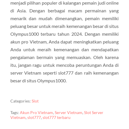
menjadi pilihan populer di kalangan pemain judi online
di Asia. Dengan berbagai macam permainan yang
menarik dan mudah dimenangkan, pemain memiliki
peluang besar untuk meraih kemenangan besar di situs
Olympus1000 terbaru tahun 2024. Dengan memiliki
akun pro Vietnam, Anda dapat meningkatkan peluang
Anda untuk meraih kemenangan dan mendapatkan
pengalaman bermain yang memuaskan. Oleh karena
itu, jangan ragu untuk mencoba peruntungan Anda di
server Vietnam seperti slot777 dan raih kemenangan
besar di situs Olympus1000.
Categories:
Slot
Tags:
Akun Pro Vietnam
,
Server Vietnam
,
Slot Server
Vietnam
,
slot777
,
slot777 terbaru