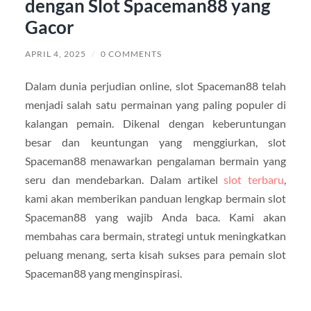
dengan Slot Spaceman88 yang
Gacor
APRIL 4, 2025
/
0 COMMENTS
Dalam dunia perjudian online, slot Spaceman88 telah
menjadi salah satu permainan yang paling populer di
kalangan pemain. Dikenal dengan keberuntungan
besar dan keuntungan yang menggiurkan, slot
Spaceman88 menawarkan pengalaman bermain yang
seru dan mendebarkan. Dalam artikel
slot terbaru
,
kami akan memberikan panduan lengkap bermain slot
Spaceman88 yang wajib Anda baca. Kami akan
membahas cara bermain, strategi untuk meningkatkan
peluang menang, serta kisah sukses para pemain slot
Spaceman88 yang menginspirasi.