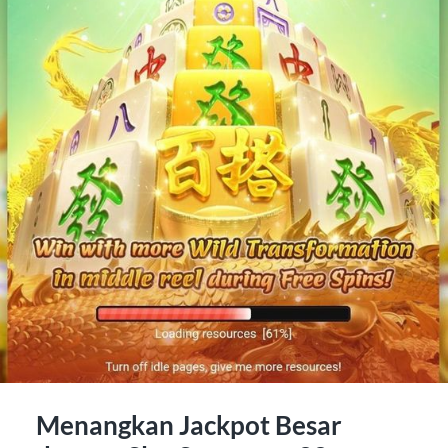
Menangkan Jackpot Besar