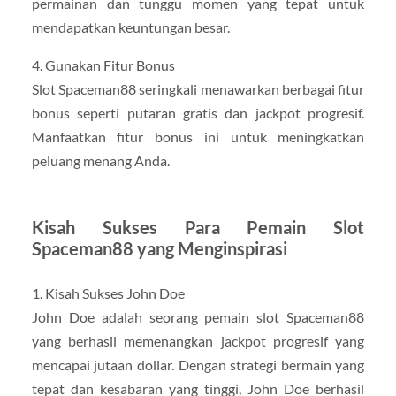
permainan dan tunggu momen yang tepat untuk
mendapatkan keuntungan besar.
4. Gunakan Fitur Bonus
Slot Spaceman88 seringkali menawarkan berbagai fitur
bonus seperti putaran gratis dan jackpot progresif.
Manfaatkan fitur bonus ini untuk meningkatkan
peluang menang Anda.
Kisah Sukses Para Pemain Slot
Spaceman88 yang Menginspirasi
1. Kisah Sukses John Doe
John Doe adalah seorang pemain slot Spaceman88
yang berhasil memenangkan jackpot progresif yang
mencapai jutaan dollar. Dengan strategi bermain yang
tepat dan kesabaran yang tinggi, John Doe berhasil