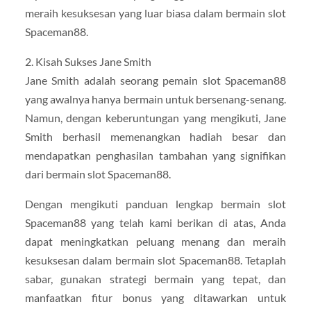
meraih kesuksesan yang luar biasa dalam bermain slot
Spaceman88.
2. Kisah Sukses Jane Smith
Jane Smith adalah seorang pemain slot Spaceman88
yang awalnya hanya bermain untuk bersenang-senang.
Namun, dengan keberuntungan yang mengikuti, Jane
Smith berhasil memenangkan hadiah besar dan
mendapatkan penghasilan tambahan yang signifikan
dari bermain slot Spaceman88.
Dengan mengikuti panduan lengkap bermain slot
Spaceman88 yang telah kami berikan di atas, Anda
dapat meningkatkan peluang menang dan meraih
kesuksesan dalam bermain slot Spaceman88. Tetaplah
sabar, gunakan strategi bermain yang tepat, dan
manfaatkan fitur bonus yang ditawarkan untuk