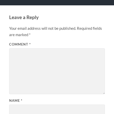
Leave a Reply
Your email address will not be published.
Required fields
are marked
*
COMMENT
*
NAME
*