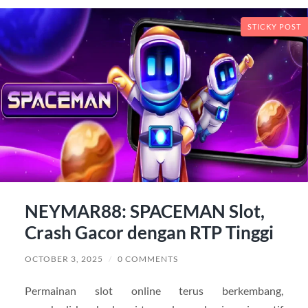
STICKY POST
NEYMAR88: SPACEMAN Slot,
Crash Gacor dengan RTP Tinggi
OCTOBER 3, 2025
/
0 COMMENTS
Permainan slot online terus berkembang,