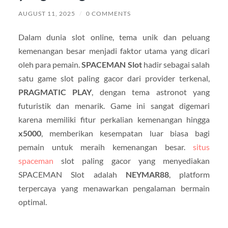
AUGUST 11, 2025
/
0 COMMENTS
Dalam dunia slot online, tema unik dan peluang
kemenangan besar menjadi faktor utama yang dicari
oleh para pemain.
SPACEMAN Slot
hadir sebagai salah
satu game slot paling gacor dari provider terkenal,
PRAGMATIC PLAY
, dengan tema astronot yang
futuristik dan menarik. Game ini sangat digemari
karena memiliki fitur perkalian kemenangan hingga
x5000
, memberikan kesempatan luar biasa bagi
pemain untuk meraih kemenangan besar.
situs
spaceman
slot paling gacor yang menyediakan
SPACEMAN Slot adalah
NEYMAR88
, platform
terpercaya yang menawarkan pengalaman bermain
optimal.