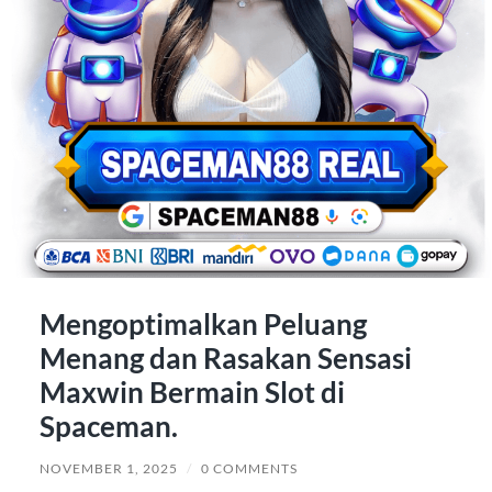
Mengoptimalkan Peluang
Menang dan Rasakan Sensasi
Maxwin Bermain Slot di
Spaceman.
NOVEMBER 1, 2025
/
0 COMMENTS