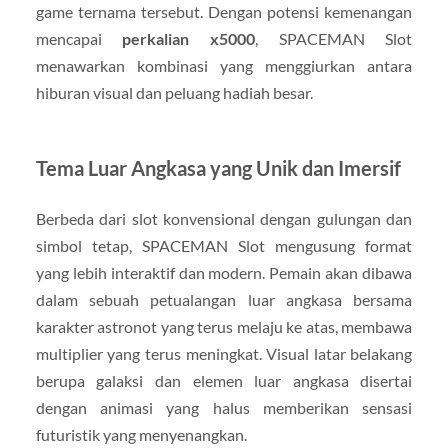
game ternama tersebut. Dengan potensi kemenangan
mencapai
perkalian x5000
, SPACEMAN Slot
menawarkan kombinasi yang menggiurkan antara
hiburan visual dan peluang hadiah besar.
Tema Luar Angkasa yang Unik dan Imersif
Berbeda dari slot konvensional dengan gulungan dan
simbol tetap, SPACEMAN Slot mengusung format
yang lebih interaktif dan modern. Pemain akan dibawa
dalam sebuah petualangan luar angkasa bersama
karakter astronot yang terus melaju ke atas, membawa
multiplier yang terus meningkat. Visual latar belakang
berupa galaksi dan elemen luar angkasa disertai
dengan animasi yang halus memberikan sensasi
futuristik yang menyenangkan.