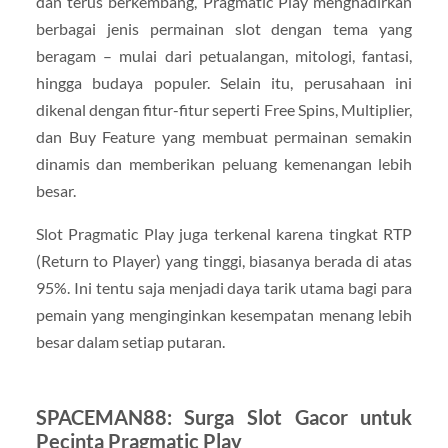
dan terus berkembang, Pragmatic Play menghadirkan
berbagai jenis permainan slot dengan tema yang
beragam – mulai dari petualangan, mitologi, fantasi,
hingga budaya populer. Selain itu, perusahaan ini
dikenal dengan fitur-fitur seperti Free Spins, Multiplier,
dan Buy Feature yang membuat permainan semakin
dinamis dan memberikan peluang kemenangan lebih
besar.
Slot Pragmatic Play juga terkenal karena tingkat RTP
(Return to Player) yang tinggi, biasanya berada di atas
95%. Ini tentu saja menjadi daya tarik utama bagi para
pemain yang menginginkan kesempatan menang lebih
besar dalam setiap putaran.
SPACEMAN88: Surga Slot Gacor untuk
Pecinta Pragmatic Play