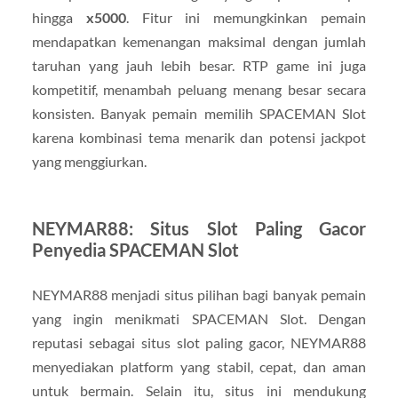
hingga
x5000
. Fitur ini memungkinkan pemain
mendapatkan kemenangan maksimal dengan jumlah
taruhan yang jauh lebih besar. RTP game ini juga
kompetitif, menambah peluang menang besar secara
konsisten. Banyak pemain memilih SPACEMAN Slot
karena kombinasi tema menarik dan potensi jackpot
yang menggiurkan.
NEYMAR88: Situs Slot Paling Gacor
Penyedia SPACEMAN Slot
NEYMAR88 menjadi situs pilihan bagi banyak pemain
yang ingin menikmati SPACEMAN Slot. Dengan
reputasi sebagai situs slot paling gacor, NEYMAR88
menyediakan platform yang stabil, cepat, dan aman
untuk bermain. Selain itu, situs ini mendukung