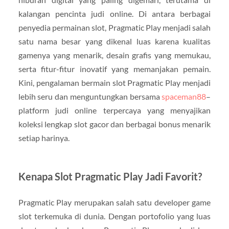
kalangan pencinta judi online. Di antara berbagai
penyedia permainan slot, Pragmatic Play menjadi salah
satu nama besar yang dikenal luas karena kualitas
gamenya yang menarik, desain grafis yang memukau,
serta fitur-fitur inovatif yang memanjakan pemain.
Kini, pengalaman bermain slot Pragmatic Play menjadi
lebih seru dan menguntungkan bersama
spaceman88
–
platform judi online terpercaya yang menyajikan
koleksi lengkap slot gacor dan berbagai bonus menarik
setiap harinya.
Kenapa Slot Pragmatic Play Jadi Favorit?
Pragmatic Play merupakan salah satu developer game
slot terkemuka di dunia. Dengan portofolio yang luas