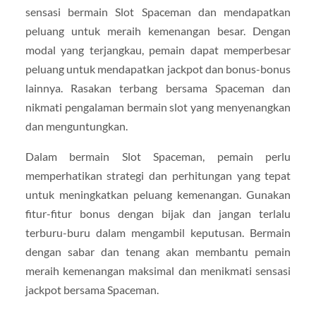
sensasi bermain Slot Spaceman dan mendapatkan
peluang untuk meraih kemenangan besar. Dengan
modal yang terjangkau, pemain dapat memperbesar
peluang untuk mendapatkan jackpot dan bonus-bonus
lainnya. Rasakan terbang bersama Spaceman dan
nikmati pengalaman bermain slot yang menyenangkan
dan menguntungkan.
Dalam bermain Slot Spaceman, pemain perlu
memperhatikan strategi dan perhitungan yang tepat
untuk meningkatkan peluang kemenangan. Gunakan
fitur-fitur bonus dengan bijak dan jangan terlalu
terburu-buru dalam mengambil keputusan. Bermain
dengan sabar dan tenang akan membantu pemain
meraih kemenangan maksimal dan menikmati sensasi
jackpot bersama Spaceman.