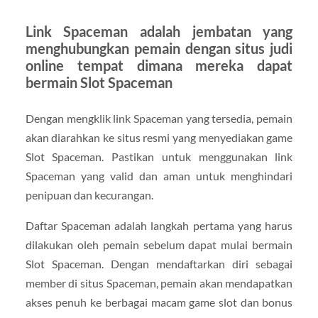
Link Spaceman adalah jembatan yang
menghubungkan pemain dengan situs judi
online tempat dimana mereka dapat
bermain Slot Spaceman
Dengan mengklik link Spaceman yang tersedia, pemain
akan diarahkan ke situs resmi yang menyediakan game
Slot Spaceman. Pastikan untuk menggunakan link
Spaceman yang valid dan aman untuk menghindari
penipuan dan kecurangan.
Daftar Spaceman adalah langkah pertama yang harus
dilakukan oleh pemain sebelum dapat mulai bermain
Slot Spaceman. Dengan mendaftarkan diri sebagai
member di situs Spaceman, pemain akan mendapatkan
akses penuh ke berbagai macam game slot dan bonus