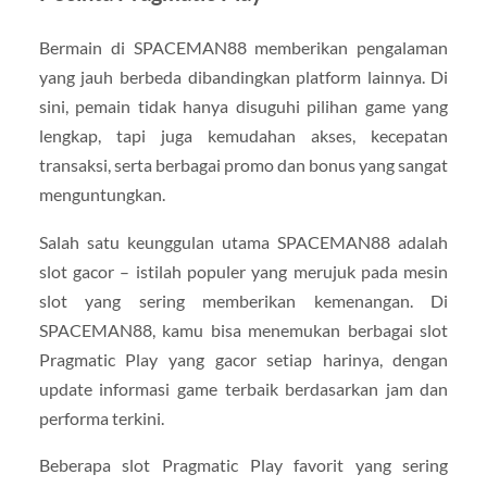
Bermain di SPACEMAN88 memberikan pengalaman
yang jauh berbeda dibandingkan platform lainnya. Di
sini, pemain tidak hanya disuguhi pilihan game yang
lengkap, tapi juga kemudahan akses, kecepatan
transaksi, serta berbagai promo dan bonus yang sangat
menguntungkan.
Salah satu keunggulan utama SPACEMAN88 adalah
slot gacor – istilah populer yang merujuk pada mesin
slot yang sering memberikan kemenangan. Di
SPACEMAN88, kamu bisa menemukan berbagai slot
Pragmatic Play yang gacor setiap harinya, dengan
update informasi game terbaik berdasarkan jam dan
performa terkini.
Beberapa slot Pragmatic Play favorit yang sering