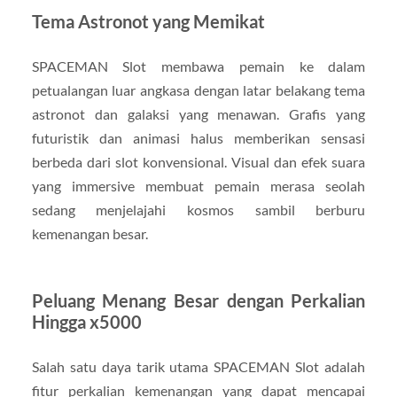
Tema Astronot yang Memikat
SPACEMAN Slot membawa pemain ke dalam
petualangan luar angkasa dengan latar belakang tema
astronot dan galaksi yang menawan. Grafis yang
futuristik dan animasi halus memberikan sensasi
berbeda dari slot konvensional. Visual dan efek suara
yang immersive membuat pemain merasa seolah
sedang menjelajahi kosmos sambil berburu
kemenangan besar.
Peluang Menang Besar dengan Perkalian
Hingga x5000
Salah satu daya tarik utama SPACEMAN Slot adalah
fitur perkalian kemenangan yang dapat mencapai