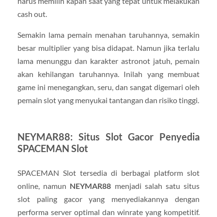
harus memilih kapan saat yang tepat untuk melakukan
cash out.
Semakin lama pemain menahan taruhannya, semakin
besar multiplier yang bisa didapat. Namun jika terlalu
lama menunggu dan karakter astronot jatuh, pemain
akan kehilangan taruhannya. Inilah yang membuat
game ini menegangkan, seru, dan sangat digemari oleh
pemain slot yang menyukai tantangan dan risiko tinggi.
NEYMAR88: Situs Slot Gacor Penyedia
SPACEMAN Slot
SPACEMAN Slot tersedia di berbagai platform slot
online, namun
NEYMAR88
menjadi salah satu situs
slot paling gacor yang menyediakannya dengan
performa server optimal dan winrate yang kompetitif.