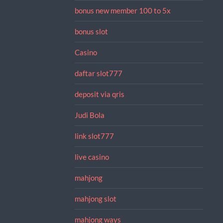
bonus new member 100 to 5x
bonus slot
Casino
daftar slot777
deposit via qris
Judi Bola
link slot777
live casino
mahjong
mahjong slot
mahjong ways