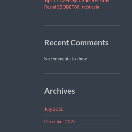
Tips Jitu Menang Taruhan di Situs
Resmi SBOBET88 Indonesia
Recent Comments
No comments to show.
Archives
July 2026
December 2025