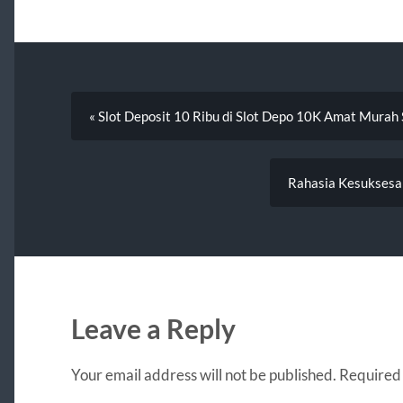
« Slot Deposit 10 Ribu di Slot Depo 10K Amat Murah 
Rahasia Kesuksesan
Leave a Reply
Your email address will not be published.
Required 