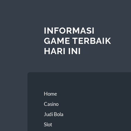
INFORMASI
GAME TERBAIK
HARI INI
Home
Casino
Judi Bola
Slot