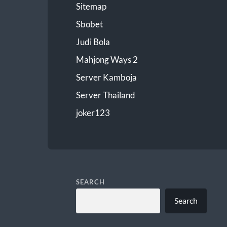
Sitemap
Sbobet
Judi Bola
Mahjong Ways 2
Server Kamboja
Server Thailand
joker123
SEARCH
Search