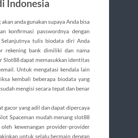
di Indonesia
 akan anda gunakan supaya Anda bisa
an konfirmasi passwordnya dengan
elanjutnya tulis biodata diri Anda
r rekening bank dimiliki dan nama
r Slot88 dapat memasukkan identitas
email. Untuk mengatasi kendala lain
iksa kembali beberapa biodata yang
 sudah mengisi secara tepat dan benar
at gacor yang adil dan dapat dipercaya
s Slot Spaceman mudah menang slot88
r oleh kewenangan provider-provider
yakinkan untuk selalu bermain dengan